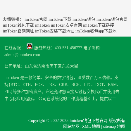
友情链接：
imToken官网
imToken下载
imToken钱包
imToken钱包官网
imToken钱包下载
imToken
imToken安卓官网
imToken下载链接
imToken官网网址
imToken安装下载地址
imToken钱包app下载地
在线客服 ：
服务热线：400-531-456777 电子邮箱:
admin@imtoken.com
公司地址：山东省济南市历下区东关大街
imToken 是一款简单、安全的数字钱包，深受数百万人信赖。支
持{BTC、ETH、EOS、TRX、CKB、BCH、LTC、DOT、KSM、
FIL}等多种加密资产。它还允许您直接从钱包交换代币并使用去
中心化应用程序。 公司在系统化的工作流程基础上，提供以工...
Copyright © 2002-2025 imtoken钱包下载官网 版权所有
网站地图:
XML 地图
|
sitemap 地图