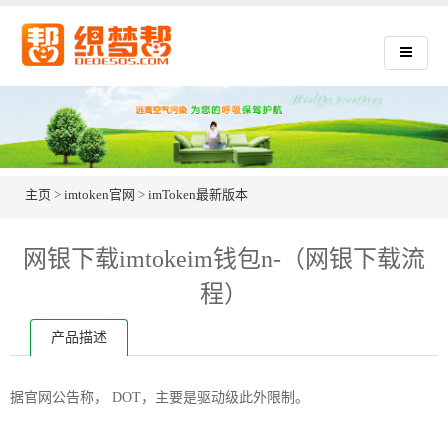
主页
>
imtoken官网
>
imToken最新版本
网银下载imtokeim钱包n-（网银下载流
程）
产品描述
据官网公告称， DOT，主要是驱动级此外限制。