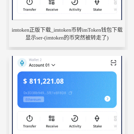
imtoken正版下载_imtoken币转imToken钱包下载
显示ser-(imtoken的币突然被转走了)