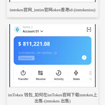
imtoken官网_imtim官网oken香港id-(imtokenios)
imToken 钱包_如何在imToken官网下载imtoken上
出售-(imtoken 出售)